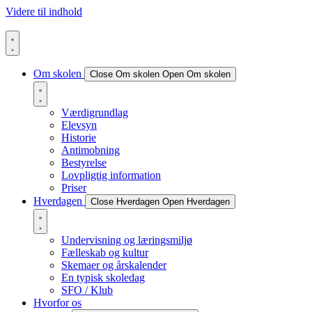
Videre til indhold
Om skolen
Close Om skolen
Open Om skolen
Værdigrundlag
Elevsyn
Historie
Antimobning
Bestyrelse
Lovpligtig information
Priser
Hverdagen
Close Hverdagen
Open Hverdagen
Undervisning og læringsmiljø
Fælleskab og kultur
Skemaer og årskalender
En typisk skoledag
SFO / Klub
Hvorfor os