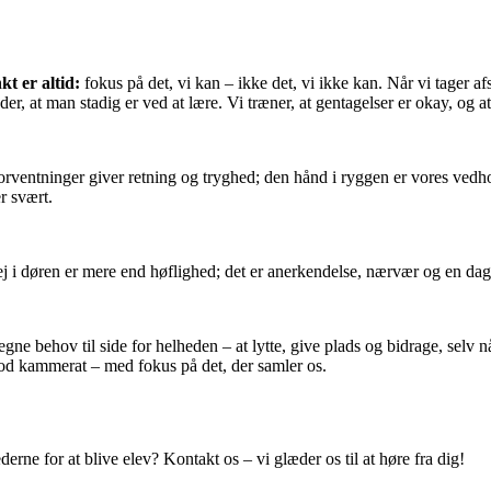
t er altid:
fokus på det, vi kan – ikke det, vi ikke kan. Når vi tager af
er, at man stadig er ved at lære. Vi træner, at gentagelser er okay, og a
orventninger giver retning og tryghed; den hånd i ryggen er vores vedh
er svært.
j i døren er mere end høflighed; det er anerkendelse, nærvær og en dagl
egne behov til side for helheden – at lytte, give plads og bidrage, selv 
god kammerat – med fokus på det, der samler os.
rne for at blive elev? Kontakt os – vi glæder os til at høre fra dig!