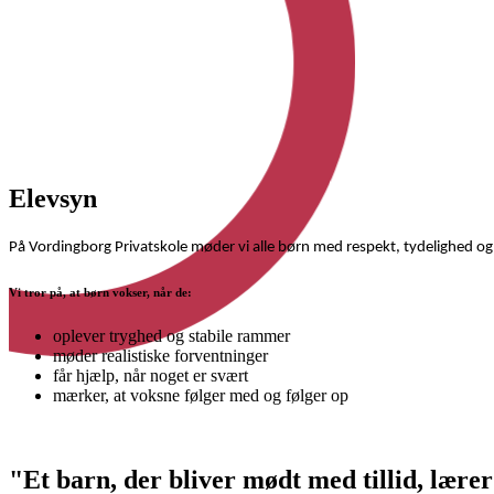
Elevsyn
På Vordingborg Privatskole møder vi alle børn med respekt, tydelighed og o
Vi tror på, at børn vokser, når de:
oplever tryghed og stabile rammer
møder realistiske forventninger
får hjælp, når noget er svært
mærker, at voksne følger med og følger op
"Et barn, der bliver mødt med tillid, lærer 