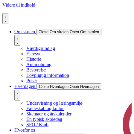
Videre til indhold
Om skolen
Close Om skolen
Open Om skolen
Værdigrundlag
Elevsyn
Historie
Antimobning
Bestyrelse
Lovpligtig information
Priser
Hverdagen
Close Hverdagen
Open Hverdagen
Undervisning og læringsmiljø
Fælleskab og kultur
Skemaer og årskalender
En typisk skoledag
SFO / Klub
Hvorfor os