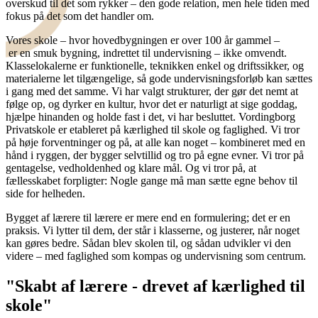
overskud til det som rykker – den gode relation, men hele tiden med
fokus på det som det handler om.
Vores skole – hvor hovedbygningen er over 100 år gammel –
er en smuk bygning, indrettet til undervisning – ikke omvendt.
Klasselokalerne er funktionelle, teknikken enkel og driftssikker, og
materialerne let tilgængelige, så gode undervisningsforløb kan sættes
i gang med det samme. Vi har valgt strukturer, der gør det nemt at
følge op, og dyrker en kultur, hvor det er naturligt at sige goddag,
hjælpe hinanden og holde fast i det, vi har besluttet. Vordingborg
Privatskole er etableret på kærlighed til skole og faglighed. Vi tror
på høje forventninger og på, at alle kan noget – kombineret med en
hånd i ryggen, der bygger selvtillid og tro på egne evner. Vi tror på
gentagelse, vedholdenhed og klare mål. Og vi tror på, at
fællesskabet forpligter: Nogle gange må man sætte egne behov til
side for helheden.
Bygget af lærere til lærere er mere end en formulering; det er en
praksis. Vi lytter til dem, der står i klasserne, og justerer, når noget
kan gøres bedre. Sådan blev skolen til, og sådan udvikler vi den
videre – med faglighed som kompas og undervisning som centrum.
"Skabt af lærere - drevet af kærlighed til
skole"